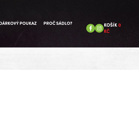
DÁRKOVÝ POUKAZ
PROČ SÁDLO?
KOŠÍK
0
KČ