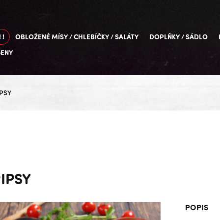
 !
OBLOŽENÉ MÍSY / CHLEBÍČKY / SALÁTY
DOPLŇKY / SÁDLO
GENY
IPSY
IPSY
POPIS