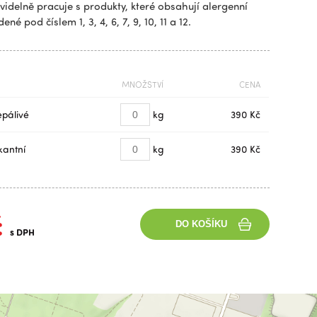
videlně pracuje s produkty, které obsahují alergenní
ené pod číslem 1, 3, 4, 6, 7, 9, 10, 11 a 12.
MNOŽSTVÍ
CENA
epálivé
kg
390 Kč
ikantní
kg
390 Kč
č
DO KOŠÍKU
s DPH