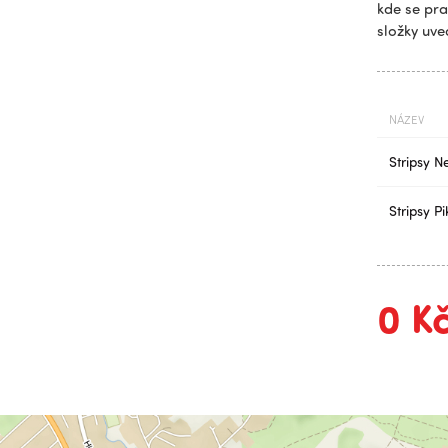
kde se pra
složky uved
NÁZEV
Stripsy N
Stripsy P
0
K