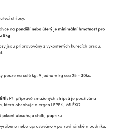
řecí stripsy.
návce na
pondělí nebo úterý
je
minimální hmotnost pro
u 5kg
ipsy jsou připravovány z vykostěných kuřecích prsou.
t.
 pouze na celé kg. V jednom kg cca 25 - 30ks.
ĚNÍ:
Při přípravě smažených stripsů je používána
a, která obsahuje alergen LEPEK, MLÉKO.
ě pikant obsahuje chilli, papriku
 vyráběno nebo upravováno v potravinářském podniku,