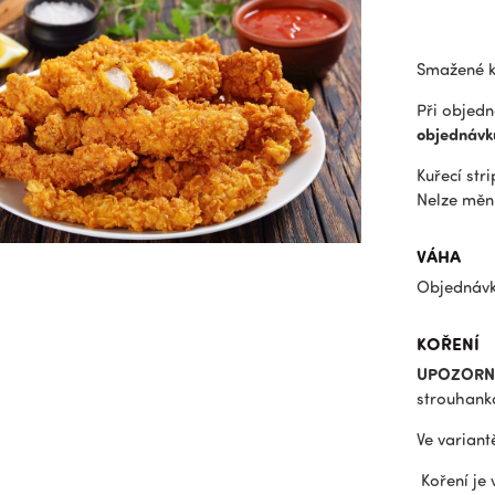
Smažené ku
Při objed
objednávk
Kuřecí str
Nelze měni
VÁHA
Objednávky
KOŘENÍ
UPOZORN
strouhank
Ve variant
Koření je