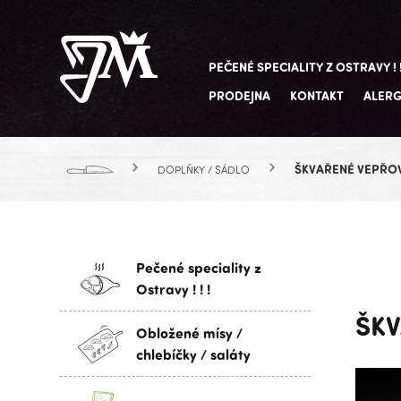
PEČENÉ SPECIALITY Z OSTRAVY ! !
PRODEJNA
KONTAKT
ALER
ŠKVAŘENÉ VEPŘO
DOPLŇKY / SÁDLO
Pečené speciality z
Ostravy ! ! !
ŠK
Obložené mísy /
chlebíčky / saláty