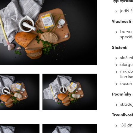
Typ výrobk
jedlý ž
Vlastnosti
barva 
specif
Složení:
složen
alerge
mikrob
Komise 
obsah
Podmínky 
skladuj
Trvanlivost
180 dn