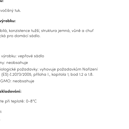
u:
ivočišný tuk.
 výrobku:
bílá, konzistence tužší, struktura jemná, vůně a chuť
ická pro domácí sádlo.
í výrobku: vepřové sádlo
ny: neobsahuje
iologické požadavky: vyhovuje požadavkům Nařízení
(ES) č.2073/2005, příloha I., kapitola 1, bod 1.2 a 1.8.
 GMO: neobsahuje
skladování:
te při teplotě
: 0-8°C
:
í