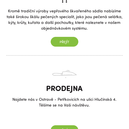
Kromě tradiční výroby vepřového škvařeného sádla nabízíme
také širokou škálu pečených specialit, jako jsou pečená selátka,
kýty, krůty, kuřata a další pochoutky, které naleznete v našem
objednávkovém systému.
PŘEJÍT
PRODEJNA
Najdete nás v Ostravě - Petřkovicích na ulici Hlučínská 4.
Těšíme se na Vaši návštěvu.