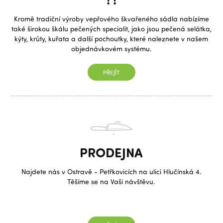
Kromě tradiční výroby vepřového škvařeného sádla nabízíme
také širokou škálu pečených specialit, jako jsou pečená selátka,
kýty, krůty, kuřata a další pochoutky, které naleznete v našem
objednávkovém systému.
PŘEJÍT
PRODEJNA
Najdete nás v Ostravě - Petřkovicích na ulici Hlučínská 4.
Těšíme se na Vaši návštěvu.