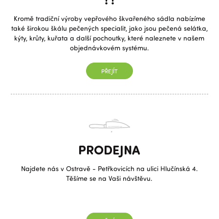
Kromě tradiční výroby vepřového škvařeného sádla nabízíme
také širokou škálu pečených specialit, jako jsou pečená selátka,
kýty, krůty, kuřata a další pochoutky, které naleznete v našem
objednávkovém systému.
PŘEJÍT
PRODEJNA
Najdete nás v Ostravě - Petřkovicích na ulici Hlučínská 4.
Těšíme se na Vaši návštěvu.