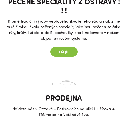
PEČENÉ SPECIALITY Z OSTRAVY !
! !
Kromě tradiční výroby vepřového škvařeného sádla nabízíme
také širokou škálu pečených specialit, jako jsou pečená selátka,
kýty, krůty, kuřata a další pochoutky, které naleznete v našem
objednávkovém systému.
PŘEJÍT
PRODEJNA
Najdete nás v Ostravě - Petřkovicích na ulici Hlučínská 4.
Těšíme se na Vaši návštěvu.